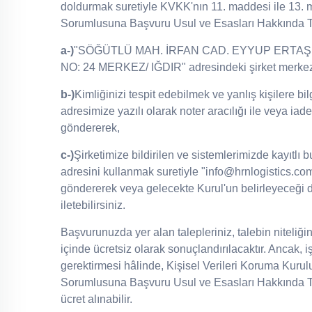
doldurmak suretiyle KVKK'nın 11. maddesi ile 13. m
Sorumlusuna Başvuru Usul ve Esasları Hakkında T
a-)
"SÖĞÜTLÜ MAH. İRFAN CAD. EYYUP ERTAŞ I
NO: 24 MERKEZ/ IĞDIR" adresindeki şirket merkezi
b-)
Kimliğinizi tespit edebilmek ve yanlış kişilere 
adresimize yazılı olarak noter aracılığı ile veya iad
göndererek,
c-)
Şirketimize bildirilen ve sistemlerimizde kayıtlı 
adresini kullanmak suretiyle "info@hrnlogistics.com
göndererek veya gelecekte Kurul'un belirleyeceği 
iletebilirsiniz.
Başvurunuzda yer alan talepleriniz, talebin niteliğ
içinde ücretsiz olarak sonuçlandırılacaktır. Ancak, i
gerektirmesi hâlinde, Kişisel Verileri Koruma Kurulu
Sorumlusuna Başvuru Usul ve Esasları Hakkında Teb
ücret alınabilir.