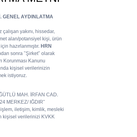
İ. GENEL AYDINLATMA
z çalışan yakını, hissedar,
zmet alan/potansiyel kişi, ürün
 için hazırlanmıştır.
HRN
dan sonra "Şirket" olarak
lerin Korunması Kanunu
da kişisel verilerinizin
ek istiyoruz.
e "SÖĞÜTLÜ MAH. İRFAN CAD.
 24 MERKEZ/ IĞDIR"
şlem, iletişim, kimlik, mesleki
 kişisel verilerinizi KVKK