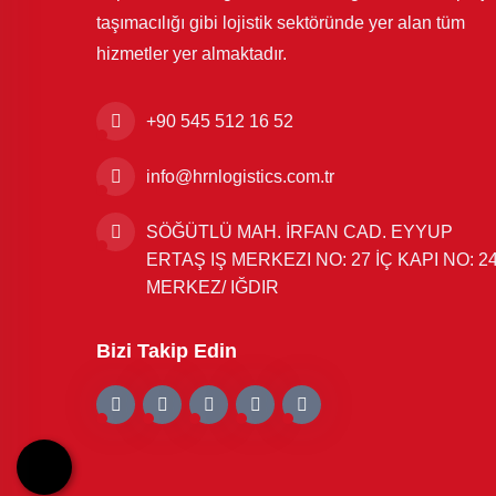
taşımacılığı gibi lojistik sektöründe yer alan tüm
hizmetler yer almaktadır.
+90 545 512 16 52
info@hrnlogistics.com.tr
SÖĞÜTLÜ MAH. İRFAN CAD. EYYUP
ERTAŞ IŞ MERKEZI NO: 27 İÇ KAPI NO: 2
MERKEZ/ IĞDIR
Bizi Takip Edin