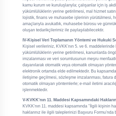
kamu kurum ve kuruluşlarıyla; çalışanlar için iş ak
yükümlülüklerin yerine getirilmesi, mal hizmet satın a
lojistik, finans ve muhasebe işlerinin yürütülmesi, h
amaçlarıyla avukatlık, muhasebe bürosu ve gümrük
oluşan tedarikçilerimiz ile paylaşılabilecektir.
IV-Kişisel Veri Toplamanın Yöntemi ve Hukuki S
Kişisel verileriniz, KVKK'nın 5. ve 6. maddelerinde b
yükümlülüklerin yerine getirilmesi, kanunlarda ön
imzalanması ve veri sorumlusunun meşru menfaatle
dayanılarak otomatik veya otomatik olmayan yönteml
elektronik ortamda elde edilmektedir. Bu kapsamda
iletişime geçilmesi, sözleşme imzalanması, fatura 
otomatik olmayan yöntemlerle; e-mail iletimi aracıl
işlenmektedir.
V-KVKK'nın 11. Maddesi Kapsamındaki Hakların
KVKK'nın 11. maddesi kapsamında "İlgili kişinin hakl
haklarınız ile ilgili taleplerinizi Başvuru Formu'nda b