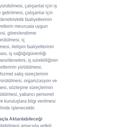
yürütülmesi, çalışanlar için iş
etirilmesi, çalışanlar için
enetim/etik faaliyetlerinin
liyetlerin mevzuata uygun
esi, görevlendirme
ürütülmesi, iç
esi, iletişim faaliyetlerinin
sı, iş sağlığı/güvenliği
mesi/denetimi, iş sürekliliğinin
yetlerinin yürütülmesi,
hizmet satış süreçlerinin
n yürütülmesi, organizasyon ve
lmesi, sözleşme süreçlerinin
ürütülmesi, yabancı personel
ve kuruluşlara bilgi verilmesi
linde işlenecektir.
açla Aktarılabileceği
rilebilmesi amacıyla yetkili