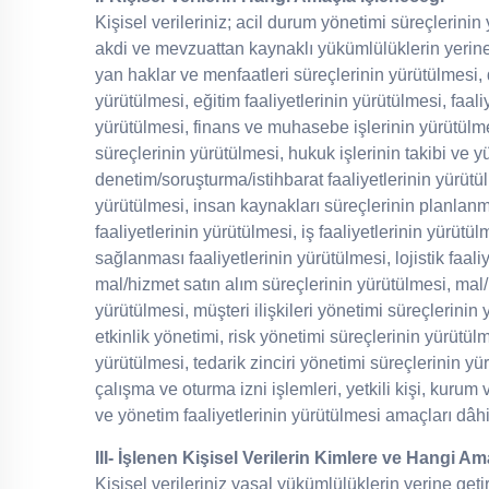
Kişisel verileriniz; acil durum yönetimi süreçlerinin 
akdi ve mevzuattan kaynaklı yükümlülüklerin yerine g
yan haklar ve menfaatleri süreçlerinin yürütülmesi, d
yürütülmesi, eğitim faaliyetlerinin yürütülmesi, faa
yürütülmesi, finans ve muhasebe işlerinin yürütülm
süreçlerinin yürütülmesi, hukuk işlerinin takibi ve y
denetim/soruşturma/istihbarat faaliyetlerinin yürütülm
yürütülmesi, insan kaynakları süreçlerinin planlanma
faaliyetlerinin yürütülmesi, iş faaliyetlerinin yürütül
sağlanması faaliyetlerinin yürütülmesi, lojistik faali
mal/hizmet satın alım süreçlerinin yürütülmesi, mal/
yürütülmesi, müşteri ilişkileri yönetimi süreçlerini
etkinlik yönetimi, risk yönetimi süreçlerinin yürütü
yürütülmesi, tedarik zinciri yönetimi süreçlerinin y
çalışma ve oturma izni işlemleri, yetkili kişi, kurum 
ve yönetim faaliyetlerinin yürütülmesi amaçları dâhi
III- İşlenen Kişisel Verilerin Kimlere ve Hangi Am
Kişisel verileriniz yasal yükümlülüklerin yerine geti