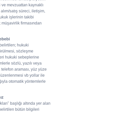
di ve mevzuattan kaynaklı
lım/satış süreci, iletişim,
ukuk işlerinin takibi
 müşavirlik firmasından
ebebi
elirtilen; hukuki
görülmesi, sözleşme
ri hukuki sebeplerine
erle sözlü, yazılı veya
 telefon araması, yüz yüze
düzenlenmesi vb yollar ile
ığıyla otomatik yöntemlerle
ız
arı" başlığı altında yer alan
elirtilen bütün bilgileri