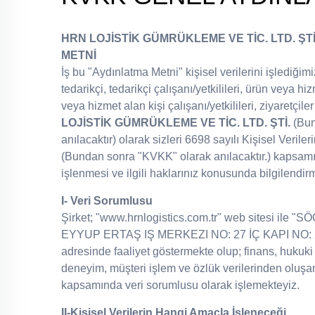
HRN LOJİSTİK GÜMRÜKLEME VE TİC. LTD. ŞT
METNİ
İş bu "Aydınlatma Metni" kişisel verilerini işlediğimi
tedarikçi, tedarikçi çalışanı/yetkilileri, ürün veya hi
veya hizmet alan kişi çalışanı/yetkilileri, ziyaretçiler
LOJİSTİK GÜMRÜKLEME VE TİC. LTD. ŞTİ.
(Bun
anılacaktır) olarak sizleri 6698 sayılı Kişisel Veri
(Bundan sonra "KVKK" olarak anılacaktır.) kapsamın
işlenmesi ve ilgili haklarınız konusunda bilgilendirm
I- Veri Sorumlusu
Şirket; "www.hrnlogistics.com.tr" web sitesi il
EYYUP ERTAŞ IŞ MERKEZI NO: 27 İÇ KAPI NO:
adresinde faaliyet göstermekte olup; finans, hukuki i
deneyim, müşteri işlem ve özlük verilerinden oluşan
kapsamında veri sorumlusu olarak işlemekteyiz.
II-Kişisel Verilerin Hangi Amaçla İşleneceği