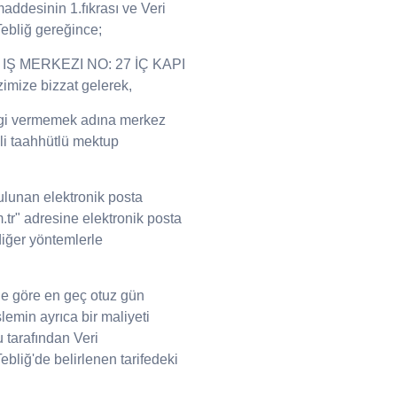
addesinin 1.fıkrası ve Veri
ebliğ gereğince;
Ş MERKEZI NO: 27 İÇ KAPI
mize bizzat gelerek,
bilgi vermemek adına merkez
eli taahhütlü mektup
bulunan elektronik posta
.tr" adresine elektronik posta
diğer yöntemlerle
ine göre en geç otuz gün
şlemin ayrıca bir maliyeti
 tarafından Veri
liğ'de belirlenen tarifedeki