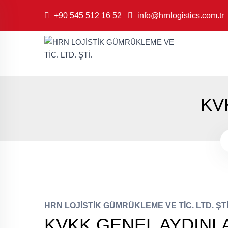
+90 545 512 16 52
info@hrnlogistics.com.tr
KV
HRN LOJİSTİK GÜMRÜKLEME VE TİC. LTD. ŞTİ
KVKK GENEL AYDINL